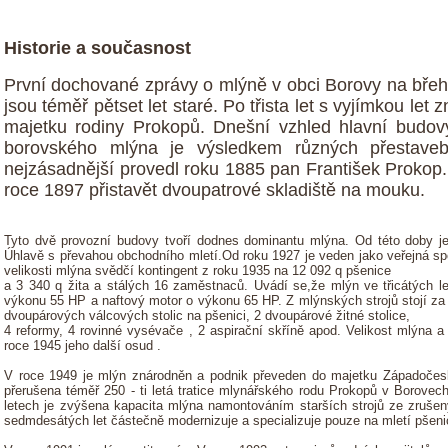
Historie a současnost
První dochované zprávy o mlýně v obci Borovy na břeh
jsou téměř pětset let staré. Po třista let s vyjímkou let 
majetku rodiny Prokopů. Dnešní vzhled hlavní budovy
borovského mlýna je výsledkem různých přestaveb
nejzásadnější provedl roku 1885 pan František Prokop.
roce 1897 přistavět dvoupatrové skladiště na mouku.
Tyto dvě provozní budovy tvoří dodnes dominantu mlýna. Od této doby 
Úhlavě s převahou obchodního mletí.Od roku 1927 je veden jako veřejná s
velikosti mlýna svědčí kontingent z roku 1935 na 12 092 q pšenice
a 3 340 q žita a stálých 16 zaměstnaců. Uvádí se,že mlýn ve třicátých l
výkonu 55 HP a naftový motor o výkonu 65 HP. Z mlýnských strojů stojí za
dvoupárových válcových stolic na pšenici, 2 dvoupárové žitné stolice,
4 reformy, 4 rovinné vysévače , 2 aspirační skříně apod. Velikost mlýna a
roce 1945 jeho další osud .
V roce 1949 je mlýn znárodněn a podnik převeden do majetku Západočesk
přerušena téměř 250 - ti letá tratice mlynářského rodu Prokopů v Borove
letech je zvýšena kapacita mlýna namontováním starších strojů ze zruš
sedmdesátých let částečně modernizuje a specializuje pouze na mletí pšeni