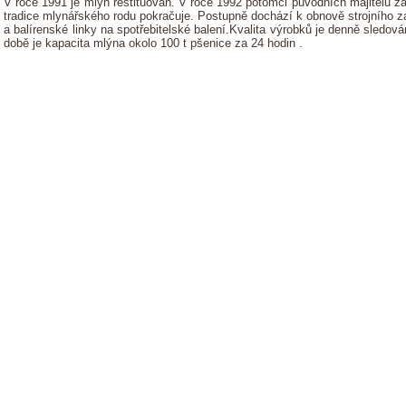
V roce 1991 je mlýn restituován. V roce 1992 potomci původních majitelů za
tradice mlynářského rodu pokračuje. Postupně dochází k obnově strojního z
a balírenské linky na spotřebitelské balení.Kvalita výrobků je denně sledo
době je kapacita mlýna okolo 100 t pšenice za 24 hodin .